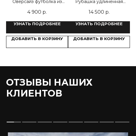
Оверсайз футболка из
Рубашка удлиненная
премиум-хлопка с
прямого кроя из
4 900
р.
14 500
р.
велюровым эффектом
уникальной принтованной
ткани
УЗНАТЬ ПОДРОБНЕЕ
УЗНАТЬ ПОДРОБНЕЕ
У
ДОБАВИТЬ В КОРЗИНУ
ДОБАВИТЬ В КОРЗИНУ
ОТЗЫВЫ НАШИХ
КЛИЕНТОВ