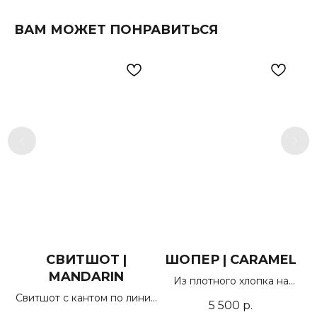
ВАМ МОЖЕТ ПОНРАВИТЬСЯ
СВИТШОТ |
ШОПЕР | CARAMEL
Ж
MANDARIN
я
Из плотного хлопка на
подкладе с кармашком
Свитшот с кантом по линии
5 500
р.
рукавов