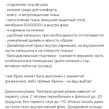
⁃ отделение под ski pass
⁃ молния сзади для комфорта
⁃ влаго- и ветрозащитная ткань
⁃ трехслойная ткань: внешний защитный слой,
мембрана 5000/5000 и внутри флис
⁃ 4 кармана на молнии
⁃ удобный капюшон, при необходимости отстегивается
⁃ уникальный дизайн и яркость образа
⁃ Дизайнерский принт внутри кармашек, на внутренней
части капюшона и на отвороте планки
⁃ брендированные подтяжки - снимаете верхнюю часть
комбинезона в помещении (днём катания с гор,
вечером пойти на тусовку)
! низ брюк может быть выполнен с манжетой
(резиночки), либо прямые брюки - на ваш выбор!
Демисезон/зима. Температурный режим зависит от
первого слоя. С тёплым термобельем и флиской до -20
градусов, без первого слоя до +10. Можно носить даже
на голое тело, внутри мягкий флис. Дождливой осенью