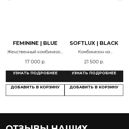
Y
FEMININE | BLUE
SOFTLUX | BLACK
Л
с
Женственный комбинезон
Комбинезон из
ов
на пуговицах с широкими
премиального футера на
17 000
р.
21 500
р.
брюками
велюре
де
УЗНАТЬ ПОДРОБНЕЕ
УЗНАТЬ ПОДРОБНЕЕ
У
ДОБАВИТЬ В КОРЗИНУ
ДОБАВИТЬ В КОРЗИНУ
ОТЗЫВЫ НАШИХ