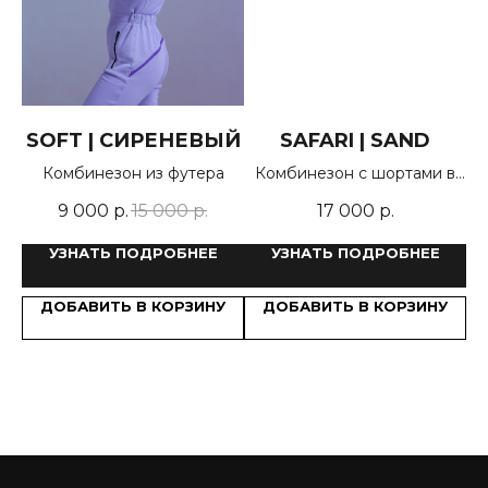
|
SOFT | СИРЕНЕВЫЙ
SAFARI | SAND
Л
Комбинезон из футера
Комбинезон с шортами в
стиле сафари
з
9 000
р.
15 000
р.
17 000
р.
де
УЗНАТЬ ПОДРОБНЕЕ
УЗНАТЬ ПОДРОБНЕЕ
ДОБАВИТЬ В КОРЗИНУ
ДОБАВИТЬ В КОРЗИНУ
У